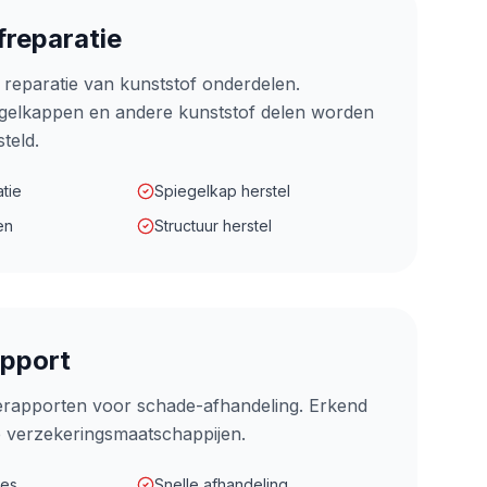
freparatie
e reparatie van kunststof onderdelen.
gelkappen en andere kunststof delen worden
teld.
tie
Spiegelkap herstel
en
Structuur herstel
apport
tierapporten voor schade-afhandeling. Erkend
e verzekeringsmaatschappijen.
ies
Snelle afhandeling