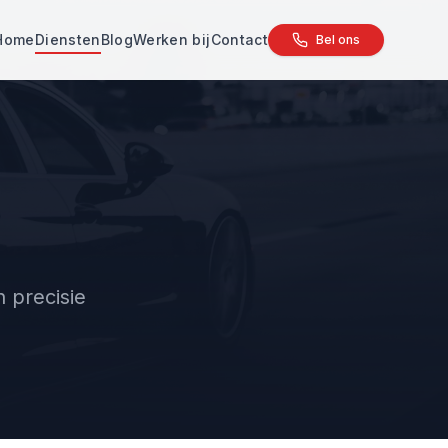
Home
Diensten
Blog
Werken bij
Contact
Bel ons
 precisie