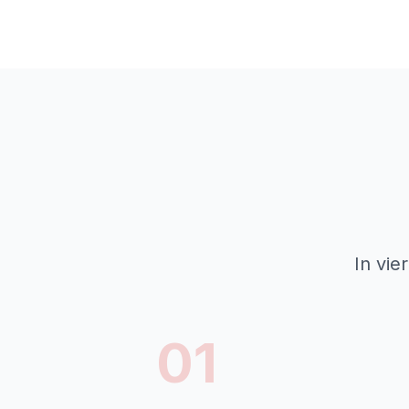
In vie
01