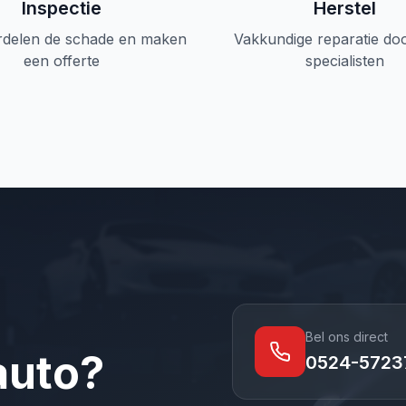
Inspectie
Herstel
rdelen de schade en maken
Vakkundige reparatie do
een offerte
specialisten
Bel ons direct
auto?
0524-5723