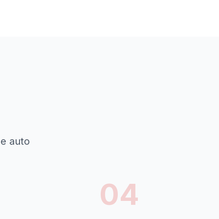
de auto
04