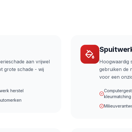
Spuitwer
serieschade aan vrijwel
Hoogwaardig s
t grote schade - wij
gebruiken de 
voor een onzic
werk herstel
Computergest
kleurmatching
 automerken
Milieuverantw