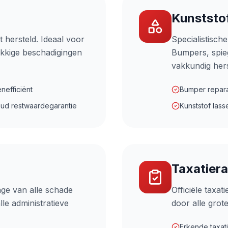
Kunststo
t hersteld. Ideaal voor
Specialistisch
akkige beschadigingen
Bumpers, spie
vakkundig hers
nefficiënt
Bumper repara
ud restwaardegarantie
Kunststof lass
Taxatier
ge van alle schade
Officiële taxa
le administratieve
door alle grot
Erkende taxat