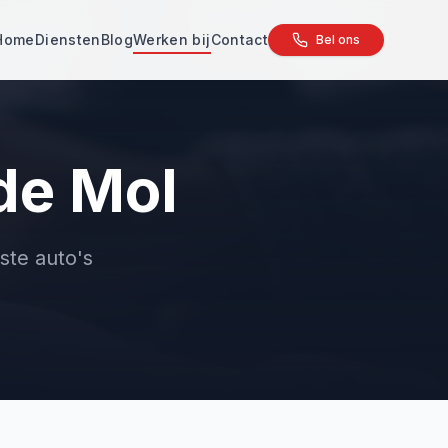
Home
Diensten
Blog
Werken bij
Contact
Bel ons
de Mol
te auto's