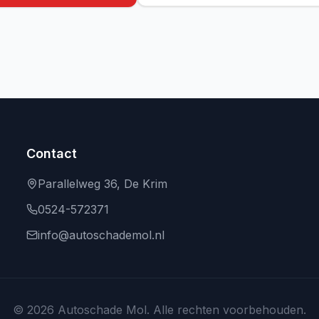
Contact
Parallelweg 36, De Krim
0524-572371
info@autoschademol.nl
©
2026
Autoschade Mol. Alle rechten voorbehouden.